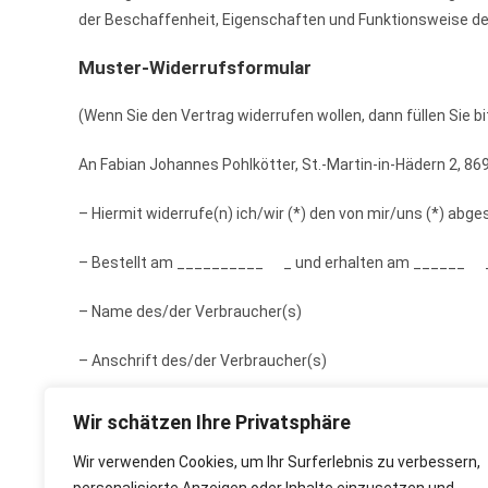
der Beschaffenheit, Eigenschaften und Funktionsweise de
Muster-Widerrufsformular
(Wenn Sie den Vertrag widerrufen wollen, dann füllen Sie b
An Fabian Johannes Pohlkötter, St.-Martin-in-Hädern 2,
– Hiermit widerrufe(n) ich/wir (*) den von mir/uns (*) ab
– Bestellt am __________ _ und erhalten am ______ 
– Name des/der Verbraucher(s)
– Anschrift des/der Verbraucher(s)
– Datum ______ _____
Wir schätzen Ihre Privatsphäre
– Unterschrift des/der Verbraucher(s) (nur bei Mitteilung 
Wir verwenden Cookies, um Ihr Surferlebnis zu verbessern,