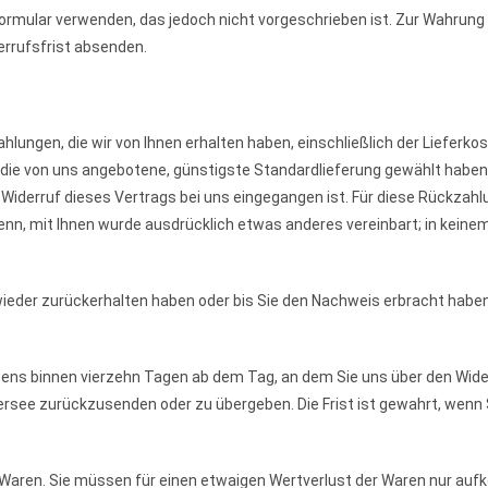
mular verwenden, das jedoch nicht vorgeschrieben ist. Zur Wahrung der
errufsfrist absenden.
ahlungen, die wir von Ihnen erhalten haben, einschließlich der Lieferk
ls die von uns angebotene, günstigste Standardlieferung gewählt habe
Widerruf dieses Vertrags bei uns eingegangen ist. Für diese Rückzahl
enn, mit Ihnen wurde ausdrücklich etwas anderes vereinbart; in keine
 wieder zurückerhalten haben oder bis Sie den Nachweis erbracht habe
stens binnen vierzehn Tagen ab dem Tag, an dem Sie uns über den Wide
see zurückzusenden oder zu übergeben. Die Frist ist gewahrt, wenn Si
 Waren. Sie müssen für einen etwaigen Wertverlust der Waren nur auf